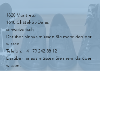
1820 Montreux
1618 Châtel-St-Denis
schweizerisch
Darüber hinaus müssen Sie mehr darüber
wissen.
Telefon:
+41 79 242 88 12
Darüber hinaus müssen Sie mehr darüber
wissen.
E-Mail:
info@centre-alure.ch