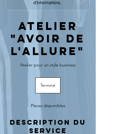
d'informations.
Atelier
"Avoir de
l'Allure"
Atelier pour un style business
Terminé
T
e
r
m
Places disponibles
i
n
é
Description du
service