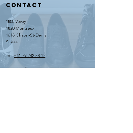
Contact
1800 Vevey
1820 Montreux
1618 Châtel-St-Denis
Suisse
Tél :
+41 79 242 88 12
E-mail :
info@centre-alure.ch