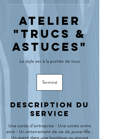
Atelier
"Trucs &
Astuces"
Le style est à la portée de tous
Terminé
T
e
r
m
Description du
i
n
service
é
Une sortie d'entreprise - Une soirée entre
amis - Un enterrement de vie de jeune-fille -
Un event dans une boutique ou encore