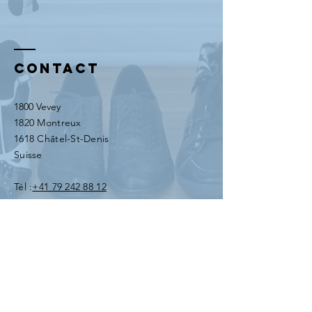
Contact
1800 Vevey
1820 Montreux
1618 Châtel-St-Denis
Suisse
Tél :
+41 79 242 88 12
E-mail :
info@centre-alure.ch