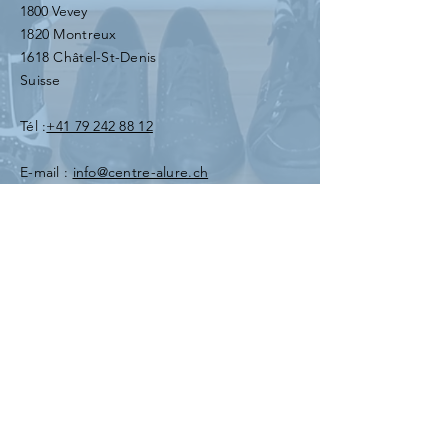
1800 Vevey
1820 Montreux
1618 Châtel-St-Denis
Suisse
Tél :
+41 79 242 88 12
E-mail :
info@centre-alure.ch